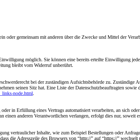
ie allein oder gemeinsam mit anderen über die Zwecke und Mittel der V
nwilligung möglich. Sie können eine bereits erteilte Einwilligung jede
itung bleibt vom Widerruf unberührt.
eschwerderecht bei der zuständigen Aufsichtsbehörde zu. Zuständige Au
nehmen seinen Sitz hat. Eine Liste der Datenschutzbeauftragten sow
_links-node.html
.
oder in Erfüllung eines Vertrags automatisiert verarbeiten, an sich od
n einen anderen Verantwortlichen verlangen, erfolgt dies nur, soweit e
ung vertraulicher Inhalte, wie zum Beispiel Bestellungen oder Anfrage
dass die Adresszeile des Browsers von “http://” auf “https://” wechsel