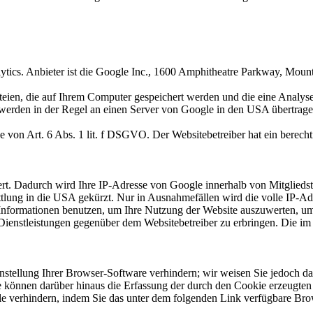
ytics. Anbieter ist die Google Inc., 1600 Amphitheatre Parkway, Mo
eien, die auf Ihrem Computer gespeichert werden und die eine Analys
werden in der Regel an einen Server von Google in den USA übertragen
von Art. 6 Abs. 1 lit. f DSGVO. Der Websitebetreiber hat ein berechti
rt. Dadurch wird Ihre IP-Adresse von Google innerhalb von Mitgliedst
ung in die USA gekürzt. Nur in Ausnahmefällen wird die volle IP-Ad
e Informationen benutzen, um Ihre Nutzung der Website auszuwerten, u
Dienstleistungen gegenüber dem Websitebetreiber zu erbringen. Die i
tellung Ihrer Browser-Software verhindern; wir weisen Sie jedoch dara
 können darüber hinaus die Erfassung der durch den Cookie erzeugten 
 verhindern, indem Sie das unter dem folgenden Link verfügbare Brows